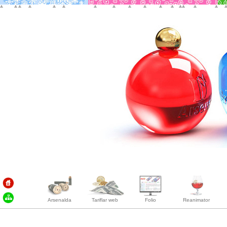
Arsenalda
Tariflar web
Folio
Reanimator