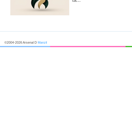
ta...
соглашается с тем, что данн
не является гарантированной
©2004-2026 Arsenal D
Manzil