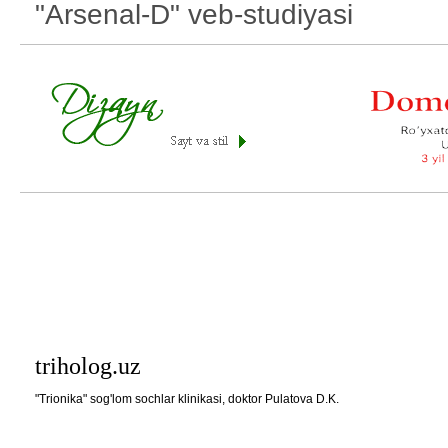
"Arsenal-D" veb-studiyasi
triholog.uz
"Trionika" sog'lom sochlar klinikasi, doktor Pulatova D.K.