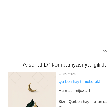
<<
"Arsenal-D" kompaniyasi yangilikla
26.05.2026
Бронирование
Qurbon hayiti muborak!
зарегистрированного доме
Hurmatli mijozlar!
При выборе Услуги «Бронир
зарегистрированного домена
Sizni Qurbon hayiti bilan 
подтверждает, что понимает 