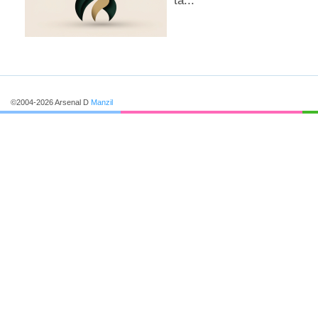
ta...
соглашается с тем, что данн
не является гарантированной
©2004-2026 Arsenal D
Manzil