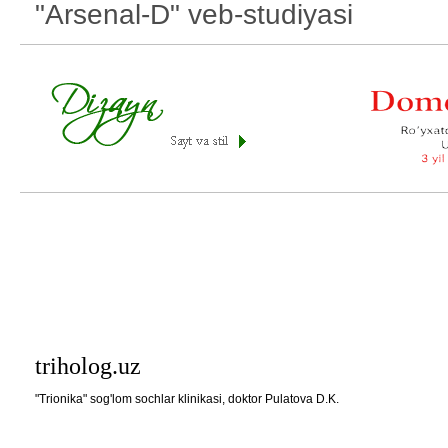
"Arsenal-D" veb-studiyasi
triholog.uz
"Trionika" sog'lom sochlar klinikasi, doktor Pulatova D.K.