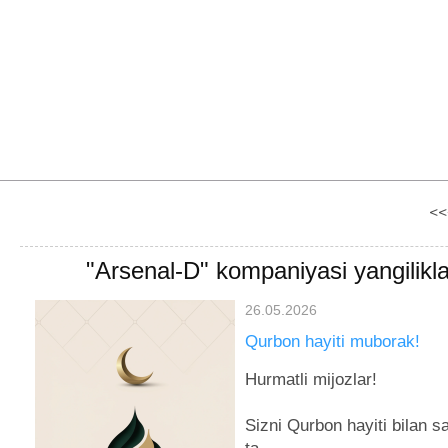
<<
"Arsenal-D" kompaniyasi yangilikla
26.05.2026
Бронирование
Qurbon hayiti muborak!
зарегистрированного доме
Hurmatli mijozlar!
При выборе Услуги «Бронир
зарегистрированного домена
Sizni Qurbon hayiti bilan 
подтверждает, что понимает 