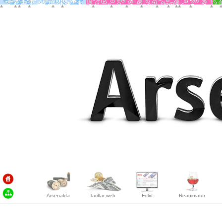
Arsenalda
Tariflar web
Folio
Reanimator