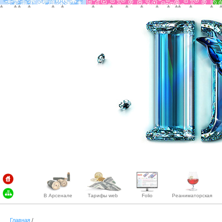
В Арсенале
Тарифы web
Folio
Реаниматорская
Главная
/