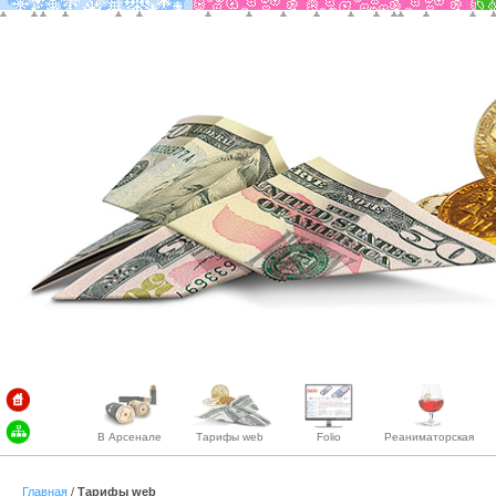
В Арсенале
Тарифы web
Folio
Реаниматорская
Главная
/
Тарифы web