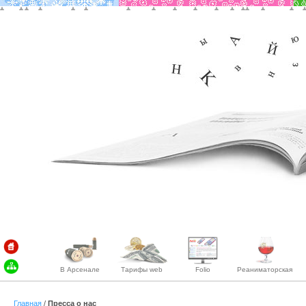
В Арсенале
Тарифы web
Folio
Реаниматорская
Главная
/
Пресса о нас