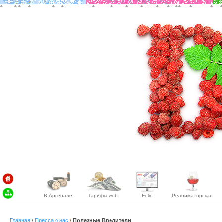
В Арсенале
Тарифы web
Folio
Реаниматорская
Главная
/
Пресса о нас
/
Полезные Вредители