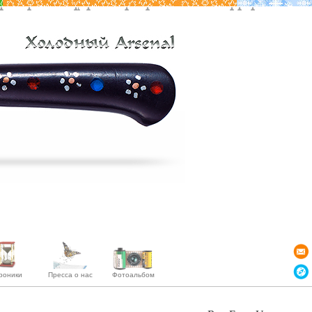
роники
Пресса о нас
Фотоальбом