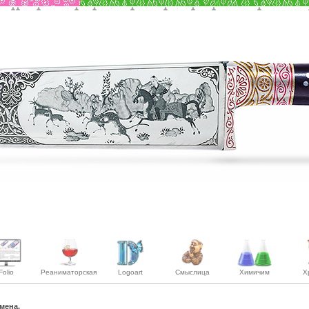
Folio
Реаниматорская
Logoart
Смыслица
Химичим
Х
мена.