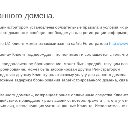
нного домена.
министратором установлены обязательные правила и условия их рег
нного домена» и сообщая необходимую для регистрации информац
не UZ Клиент может ознакомиться на сайте Регистратора
http://ww
на» Клиент подтверждает, что понимает и соглашается с тем, что 
ся предоплаченное бронирование, может быть продлён текущим вл
бронирование, может быть забронирован другим Регистратором
едаться другому Клиенту оплатившему услугу для данного домена
озможные задержки бронирования зарегистрированного домена, св
рованного домена», возвращает ранее оплаченные средства Клиент
здействие, приведшие к разглашению, потере, краже и т. п. его 
етьих лиц, использующих учетные данные Клиента. Исполнитель не 