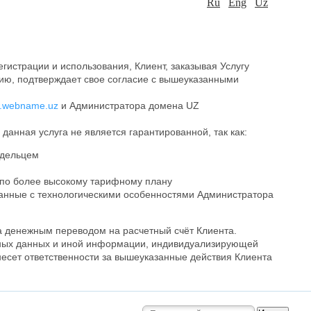
Ru
Eng
Uz
истрации и использования, Клиент, заказывая Услугу
ию, подтверждает свое согласие с вышеуказанными
w.webname.uz
и Администратора домена UZ
данная услуга не является гарантированной, так как:
адельцем
 по более высокому тарифному плану
язанные с технологическими особенностями Администратора
а денежным переводом на расчетный счёт Клиента.
учетных данных и иной информации, индивидуализирующей
несет ответственности за вышеуказанные действия Клиента