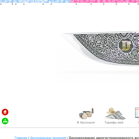
В Арсенале
Тарифы web
Главная
/
Арсенальные решения
/
Бронирование зарегистрированного до