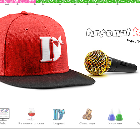
Folio
Реаниматорская
Logoart
Смыслица
Химичим
Х