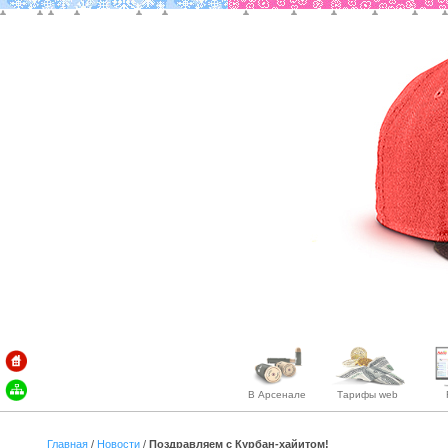
В Арсенале
Тарифы web
Главная
/
Новости
/
Поздравляем с Курбан-хайитом!