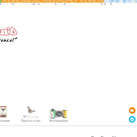
роники
Пресса о нас
Фотоальбом