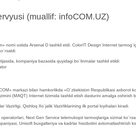
tervyusi (muallif: infoCOM.UZ)
gn»
nomi ostida
Arsenal D tashkil etdi. ColorIT Design
I
nternet tarmog`ig
o`rsatdi.
natijasida, kompaniya bazasida quyidagi bo`linmalar tashkil etildi:
ator
» markazi bilan hamkorlikda «O`zbekiston Respublikasi axborot kommu
ini (MAQT) Internet tizimida tashkil etish dasturini amalga oshirish bo`
 Vazirligi, Qishloq Xo`jalik Vazirliklarining ilk portal loyihalari kiradi.
ratorlari, Next Gen Service telemuloqot tarmoqlariga xizmat ko`rsatish
paniyasi, Unisoft buxgalteriya va kadrlar hisobotini avtomatlashtirish k