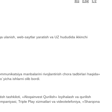
Ru
Eng
Uz
a ulanish, web-saytlar yarati
sh va UZ hududida ikkinchi
nikatsiya manbalarini rivojlantirish chora tadbirlari haqida»
yicha ishlarni olib bordi.
 tashkiloti, «Aloqainvest Qurilish» loyihalash va qurilish
ompaniyasi, Triple Play xizmatlari va videotelefoniya, «Sharqona