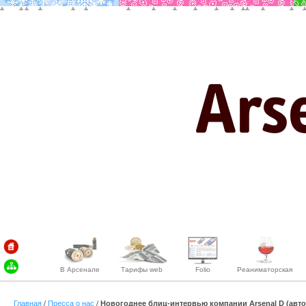
В Арсенале
Тарифы web
Folio
Реаниматорская
Главная
/
Пресса о нас
/
Новогоднее блиц-интервью компании Arsenal D (авто