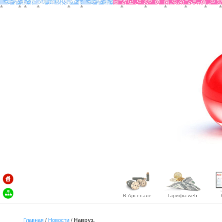
В Арсенале
Тарифы web
Главная
/
Новости
/
Навруз.