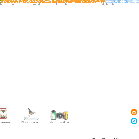
роники
Пресса о нас
Фотоальбом