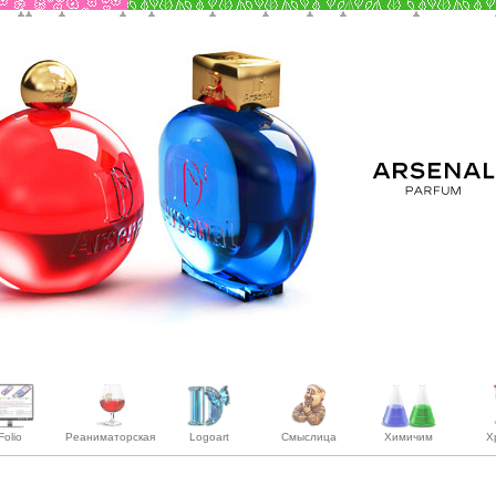
Folio
Реаниматорская
Logoart
Смыслица
Химичим
Х