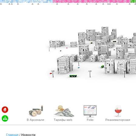
В Арсенале
Тарифы web
Folio
Реаниматорская
Главная
/
Новости