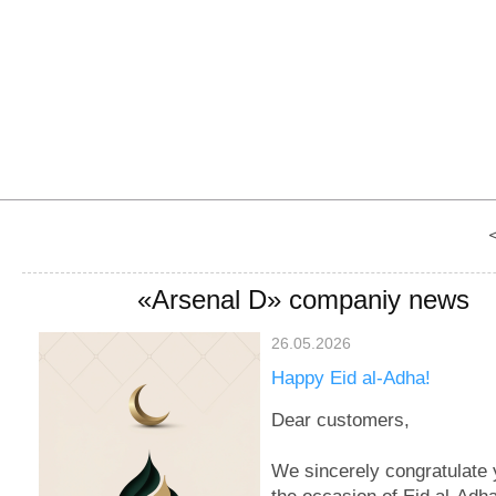
«Arsenal D» companiy news
26.05.2026
Бронирование
Happy Eid al-Adha!
зарегистрированного доме
Dear customers,
При выборе Услуги «Бронир
зарегистрированного домена
We sincerely congratulate
подтверждает, что понимает 