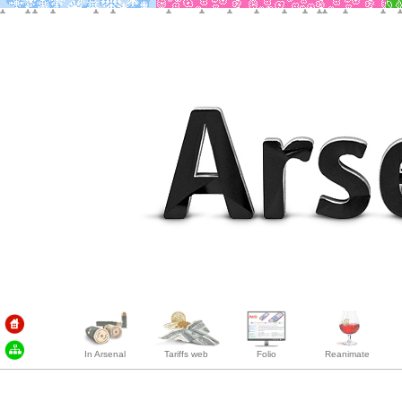
In Arsenal
Tariffs web
Folio
Reanimate